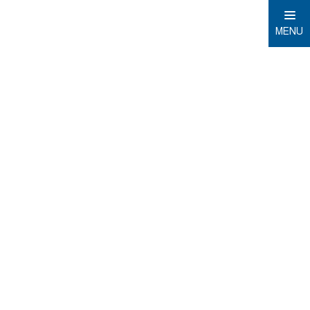
MENU
Domů
Mobilní AR aplikace CLIMAX
Mobilní
AR
aplikace
CLIMAX
Nainstalujte
si
stínění
na váš